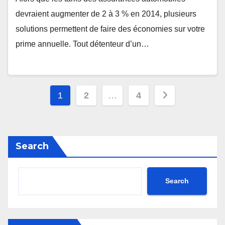
devraient augmenter de 2 à 3 % en 2014, plusieurs
solutions permettent de faire des économies sur votre
prime annuelle. Tout détenteur d’un…
Posts
1
2
…
4
pagination
Search
Search