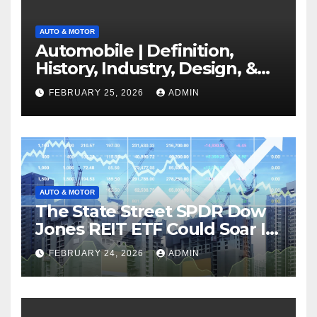
AUTO & MOTOR
Automobile | Definition,
History, Industry, Design, &
Facts
FEBRUARY 25, 2026
ADMIN
AUTO & MOTOR
The State Street SPDR Dow
Jones REIT ETF Could Soar If
These 2 Things Go Right
FEBRUARY 24, 2026
ADMIN