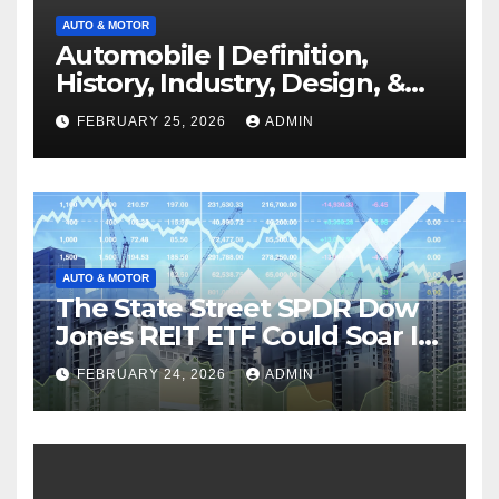
AUTO & MOTOR
Automobile | Definition,
History, Industry, Design, &
Facts
FEBRUARY 25, 2026
ADMIN
AUTO & MOTOR
The State Street SPDR Dow
Jones REIT ETF Could Soar If
These 2 Things Go Right
FEBRUARY 24, 2026
ADMIN