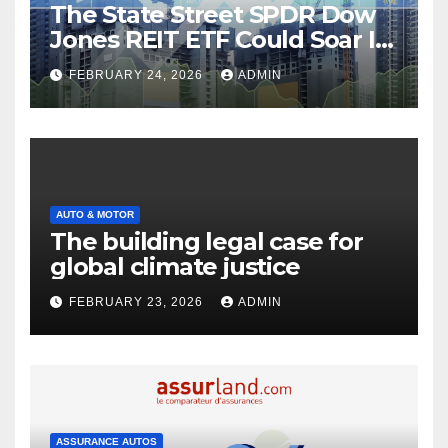
The State Street SPDR Dow
Jones REIT ETF Could Soar If
These 2 Things Go Right
FEBRUARY 24, 2026
ADMIN
AUTO & MOTOR
The building legal case for
global climate justice
FEBRUARY 23, 2026
ADMIN
ASSURANCE AUTOS